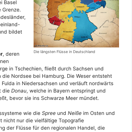
i Basel
e Grenze.
desländer,
einland-
nd bildet
Die längsten Flüsse in Deutschland
r
, deren
onen
rge in Tschechien, fließt durch Sachsen und
n die Nordsee bei Hamburg. Die Weser entsteht
Fulda in Niedersachsen und verläuft nordwärts
t die
Donau
, welche in Bayern entspringt und
ießt, bevor sie ins Schwarze Meer mündet.
sssysteme wie die
Spree
und
Neiße
im Osten und
 nicht nur die vielfältige Topografie
g der Flüsse für den regionalen Handel, die