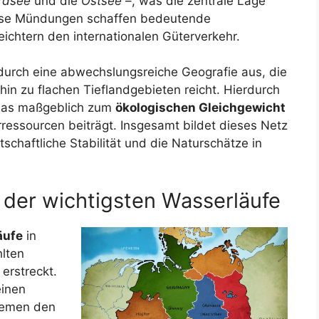
rdsee
und die
Ostsee
–, was die zentrale Lage
Diese Mündungen schaffen bedeutende
ichtern den internationalen Güterverkehr.
durch eine abwechslungsreiche Geografie aus, die
in zu flachen Tieflandgebieten reicht. Hierdurch
 das maßgeblich zum
ökologischen Gleichgewicht
ressourcen beiträgt. Insgesamt bildet dieses Netz
schaftliche Stabilität und die Naturschätze in
 der wichtigsten Wasserläufe
äufe
in
hlten
erstreckt.
einen
temen den