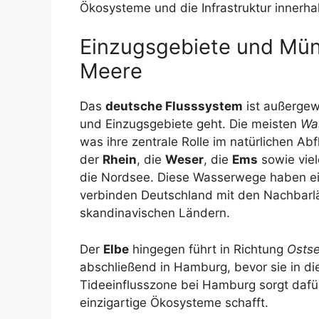
Ökosysteme und die Infrastruktur innerh
Einzugsgebiete und Mün
Meere
Das
deutsche Flusssystem
ist außergew
und Einzugsgebiete geht. Die meisten
Was
was ihre zentrale Rolle im natürlichen A
der
Rhein
, die
Weser
, die
Ems
sowie viel
die Nordsee. Diese Wasserwege haben e
verbinden Deutschland mit den Nachbarl
skandinavischen Ländern.
Der
Elbe
hingegen führt in Richtung
Osts
abschließend in Hamburg, bevor sie in d
Tideeinflusszone bei Hamburg sorgt dafür
einzigartige Ökosysteme schafft.