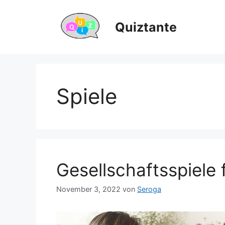
Zum
Inhalt
Quiztante
springen
Spiele
Gesellschaftsspiele f
November 3, 2022
von
Seroga