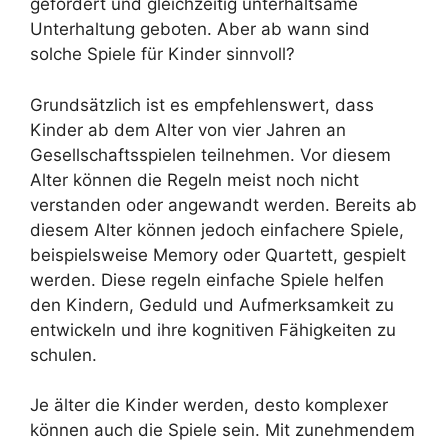
gefördert und gleichzeitig unterhaltsame
Unterhaltung geboten. Aber ab wann sind
solche Spiele für Kinder sinnvoll?
Grundsätzlich ist es empfehlenswert, dass
Kinder ab dem Alter von vier Jahren an
Gesellschaftsspielen teilnehmen. Vor diesem
Alter können die Regeln meist noch nicht
verstanden oder angewandt werden. Bereits ab
diesem Alter können jedoch einfachere Spiele,
beispielsweise Memory oder Quartett, gespielt
werden. Diese regeln einfache Spiele helfen
den Kindern, Geduld und Aufmerksamkeit zu
entwickeln und ihre kognitiven Fähigkeiten zu
schulen.
Je älter die Kinder werden, desto komplexer
können auch die Spiele sein. Mit zunehmendem