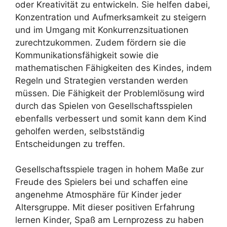
oder Kreativität zu entwickeln. Sie helfen dabei,
Konzentration und Aufmerksamkeit zu steigern
und im Umgang mit Konkurrenzsituationen
zurechtzukommen. Zudem fördern sie die
Kommunikationsfähigkeit sowie die
mathematischen Fähigkeiten des Kindes, indem
Regeln und Strategien verstanden werden
müssen. Die Fähigkeit der Problemlösung wird
durch das Spielen von Gesellschaftsspielen
ebenfalls verbessert und somit kann dem Kind
geholfen werden, selbstständig
Entscheidungen zu treffen.
Gesellschaftsspiele tragen in hohem Maße zur
Freude des Spielers bei und schaffen eine
angenehme Atmosphäre für Kinder jeder
Altersgruppe. Mit dieser positiven Erfahrung
lernen Kinder, Spaß am Lernprozess zu haben