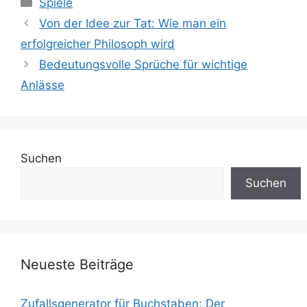
Spiele
Von der Idee zur Tat: Wie man ein
erfolgreicher Philosoph wird
Bedeutungsvolle Sprüche für wichtige
Anlässe
Suchen
Suchen
Neueste Beiträge
Zufallsgenerator für Buchstaben: Der