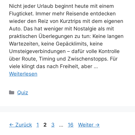
Nicht jeder Urlaub beginnt heute mit einem
Flugticket. Immer mehr Reisende entdecken
wieder den Reiz von Kurztrips mit dem eigenen
Auto. Das hat weniger mit Nostalgie als mit
praktischen Überlegungen zu tun: Keine langen
Wartezeiten, keine Gepäcklimits, keine
Umsteigeverbindungen – dafür volle Kontrolle
über Route, Timing und Zwischenstopps. Für
viele klingt das nach Freiheit, aber …
Weiterlesen
Kategorien
Quiz
Seite
Seite
Seite
Seite
←
Zurück
1
2
3
…
16
Weiter
→