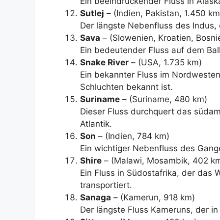
Ein beeindruckender Fluss in Alaska
Sutlej
– (Indien, Pakistan, 1.450 km
Der längste Nebenfluss des Indus, 
Sava
– (Slowenien, Kroatien, Bosn
Ein bedeutender Fluss auf dem Bal
Snake River
– (USA, 1.735 km)
Ein bekannter Fluss im Nordweste
Schluchten bekannt ist.
Suriname
– (Suriname, 480 km)
Dieser Fluss durchquert das süda
Atlantik.
Son
– (Indien, 784 km)
Ein wichtiger Nebenfluss des Gange
Shire
– (Malawi, Mosambik, 402 k
Ein Fluss in Südostafrika, der da
transportiert.
Sanaga
– (Kamerun, 918 km)
Der längste Fluss Kameruns, der in