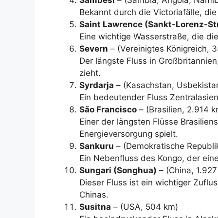
Bekannt durch die Victoriafälle, d
Saint Lawrence (Sankt-Lorenz-S
Eine wichtige Wasserstraße, die di
Severn
– (Vereinigtes Königreich, 
Der längste Fluss in Großbritannien
zieht.
Syrdarja
– (Kasachstan, Usbekistan,
Ein bedeutender Fluss Zentralasien
São Francisco
– (Brasilien, 2.914 
Einer der längsten Flüsse Brasilien
Energieversorgung spielt.
Sankuru
– (Demokratische Republi
Ein Nebenfluss des Kongo, der eine
Sungari (Songhua)
– (China, 1.927
Dieser Fluss ist ein wichtiger Zuf
Chinas.
Susitna
– (USA, 504 km)